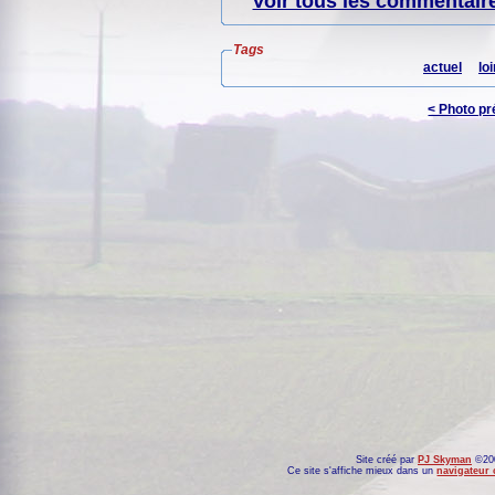
Voir tous les commentaire
Tags
actuel
loi
< Photo p
Site créé par
PJ Skyman
©200
Ce site s'affiche mieux dans un
navigateur