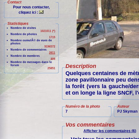
Contact
Pour nous contacter,
cliquez ici :
Statistiques
Nombre de visites
1021011 (*)
Nombre de photos
1715
Nombre cumulÃ© de vues de
photos
9196572
Nombre de commentaires
2811
Nombre de membres
409
Nombre de messages dans le
Description
forum
25851
Quelques centaines de mètre
zone pavillonnaire peu dens
la forêt (vers la gauche/de
et on longe la ligne SNCF, l'
Numéro de la photo
Auteur
7
PJ Skyman
Vos commentaires
Afficher les commentaires (6)