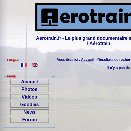
Aerotrain.fr - Le plus grand documentaire 
l'Aérotrain
Vous êtes ici :
Accueil
> Résultats de reche
Langue
Il n'y a pas de
Menu
Accueil
Photos
Vidéos
Goodies
News
Forum