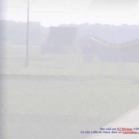
Site créé par
PJ Skyman
©200
Ce site s'affiche mieux dans un
navigateur