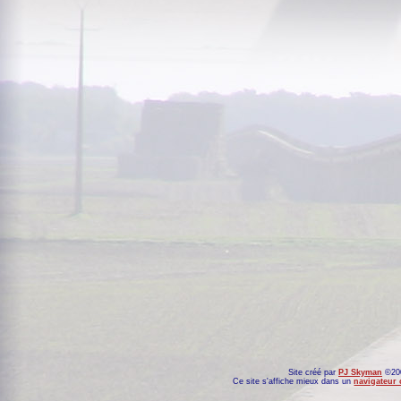
Site créé par
PJ Skyman
©200
Ce site s'affiche mieux dans un
navigateur