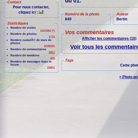
du 01.
Contact
Pour nous contacter,
cliquez ici :
Numéro de la photo
Auteur
849
Bertin
Statistiques
Nombre de visites
1021064 (*)
Vos commentaires
Nombre de photos
1715
Afficher les commentaires (10)
Nombre cumulÃ© de vues de
photos
Voir tous les commentaire
9198181
Nombre de commentaires
2811
Nombre de membres
409
Tags
Nombre de messages dans le
forum
Cette pho
25851
< Photo p