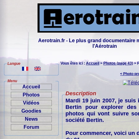
Aerotrain.fr - Le plus grand documentaire 
l'Aérotrain
Vous êtes ici :
Accueil
>
Photos (page 43)
> 
Langue
< Photo p
Menu
Accueil
Description
Photos
Mardi 19 juin 2007, je suis
Vidéos
Bertin pour explorer des
Goodies
photos qui vont suivre son
News
société Bertin.
Forum
Pour commencer, voici un d