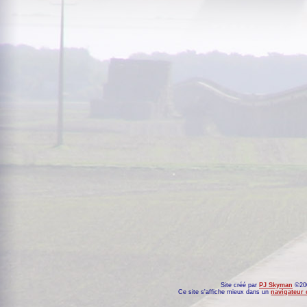
Site créé par
PJ Skyman
©200
Ce site s'affiche mieux dans un
navigateur