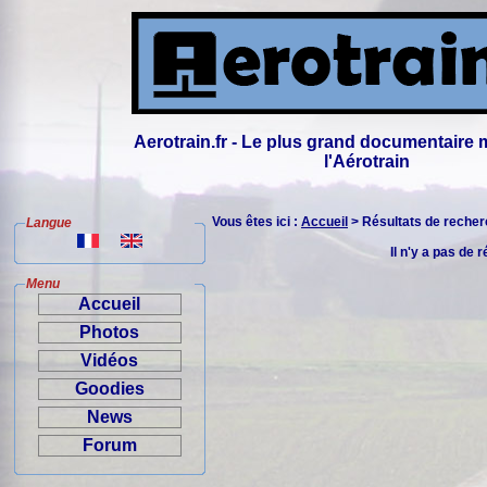
Aerotrain.fr - Le plus grand documentaire 
l'Aérotrain
Vous êtes ici :
Accueil
> Résultats de reche
Langue
Il n'y a pas de 
Menu
Accueil
Photos
Vidéos
Goodies
News
Forum