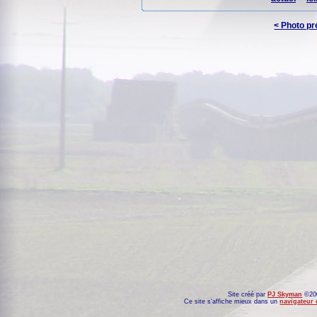
< Photo p
Site créé par
PJ Skyman
©200
Ce site s'affiche mieux dans un
navigateur