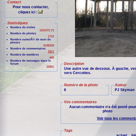
Contact
Pour nous contacter,
cliquez ici :
Statistiques
Nombre de visites
1021072 (*)
Nombre de photos
1715
Nombre cumulÃ© de vues de
photos
9198329
Nombre de commentaires
2811
Nombre de membres
409
Nombre de messages dans le
Description
forum
25851
Une autre vue de dessous. À gauche, ver
vers Cercottes.
Numéro de la photo
Auteur
6
PJ Skyman
Vos commentaires
Aucun commentaire n'a été posté pour
photo
Voir tous les commenta
Tags
actuel
loi