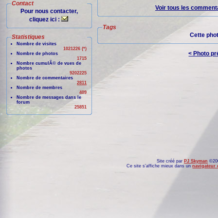
Contact
Voir tous les commenta
Pour nous contacter,
cliquez ici :
Tags
Cette pho
Statistiques
Nombre de visites
1021226 (*)
< Photo p
Nombre de photos
1715
Nombre cumulÃ© de vues de
photos
9202225
Nombre de commentaires
2811
Nombre de membres
409
Nombre de messages dans le
forum
25851
Site créé par
PJ Skyman
©200
Ce site s'affiche mieux dans un
navigateur