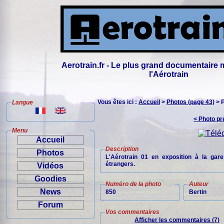
Aerotrain.fr - Le plus grand documentaire 
l'Aérotrain
Vous êtes ici :
Accueil
>
Photos (page 43)
> 
Langue
< Photo p
Menu
Accueil
Description
Photos
L'Aérotrain 01 en exposition à la ga
étrangers.
Vidéos
Goodies
Numéro de la photo
Auteur
News
850
Bertin
Forum
Vos commentaires
Afficher les commentaires (7)