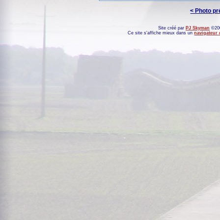
< Photo p
Site créé par
PJ Skyman
©200
Ce site s'affiche mieux dans un
navigateur