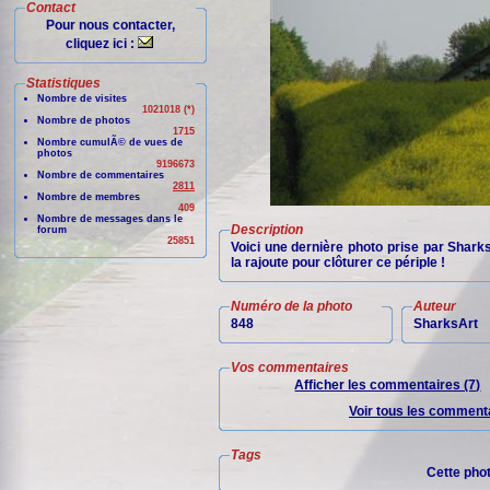
Contact
Pour nous contacter,
cliquez ici :
Statistiques
Nombre de visites
1021018 (*)
Nombre de photos
1715
Nombre cumulÃ© de vues de
photos
9196673
Nombre de commentaires
2811
Nombre de membres
409
Nombre de messages dans le
Description
forum
25851
Voici une dernière photo prise par Sharks
la rajoute pour clôturer ce périple !
Numéro de la photo
Auteur
848
SharksArt
Vos commentaires
Afficher les commentaires (7)
Voir tous les commenta
Tags
Cette pho