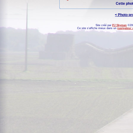
Cette pho
< Photo p
Site créé par
PJ Skyman
©200
Ce site s'affiche mieux dans un
navigateur