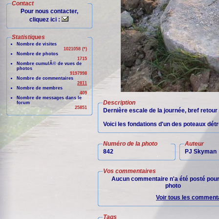
Contact
Pour nous contacter,
cliquez ici :
Statistiques
Nombre de visites
1021058 (*)
Nombre de photos
1715
Nombre cumulÃ© de vues de
photos
9197998
Nombre de commentaires
2811
Nombre de membres
409
Nombre de messages dans le
Description
forum
25851
Dernière escale de la journée, bref retour 
Voici les fondations d'un des poteaux détru
Numéro de la photo
Auteur
842
PJ Skyman
Vos commentaires
Aucun commentaire n'a été posté pour
photo
Voir tous les commenta
Tags