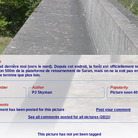
n
il derrière moi (vers le nord). Depuis cet endroit, la forêt est officiellement 
ron 500m de la plateforme de retournement de Saran, mais on ne la voit pas en
e termine que plus loin.
mber
Author
Popularity
PJ Skyman
Picture seen 40
ents
ent has been posted for this picture
Post your comment
See all comments posted for all pictures (2811)
This picture has not yet been tagged