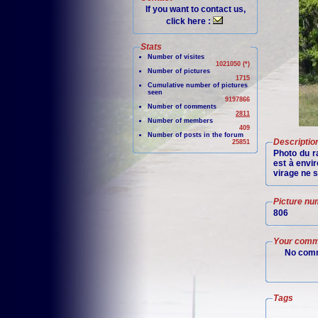
If you want to contact us,
click here :
Stats
Number of visites
1021050 (*)
Number of pictures
1715
Cumulative number of pictures
seen
9197866
Number of comments
2811
Number of members
409
Number of posts in the forum
Descriptio
25851
Photo du ra
est à envi
virage ne s
Picture nu
806
Your comm
No comm
Tags