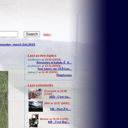
Help !
monday, march 2nd 2015
Last active topics
doublmetre
at 15:39 (16/04) :
Rencontre et balade Ã G...
doublmetre
at 13:16 (02/04) :
Tout savoir sur l'AÃ©rot...
plabeyr1
at 22:49 (03/02) :
Plateformes
Last comments
Anonyme at 15:45
(17/02) :
1625 - C'est cla...
JMH at 10:07 (08/02)
:
740 - Peut-Ãªtr...
Michel at 15:29 (11/02) :
849 - C'est Mau...