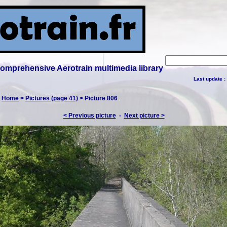
 comprehensive Aerotrain multimedia library
Last update :
:
Home
>
Pictures (page 41)
> Picture 806
< Previous picture
-
Next picture >