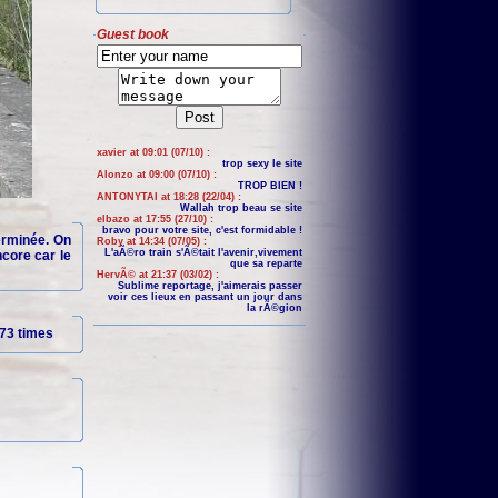
Guest book
xavier at 09:01 (07/10) :
trop sexy le site
Alonzo at 09:00 (07/10) :
TROP BIEN !
ANTONYTAI at 18:28 (22/04) :
Wallah trop beau se site
elbazo at 17:55 (27/10) :
bravo pour votre site, c'est formidable !
terminée. On
Roby at 14:34 (07/05) :
L'aÃ©ro train s'Ã©tait l'avenir,vivement
core car le
que sa reparte
HervÃ© at 21:37 (03/02) :
Sublime reportage, j'aimerais passer
voir ces lieux en passant un jour dans
la rÃ©gion
73 times