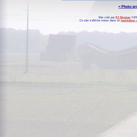
< Photo p
Site créé par
PJ Skyman
©200
Ce site s'affiche mieux dans un
navigateur