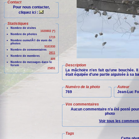
Contact
Pour nous contacter,
cliquez ici :
Statistiques
Nombre de visites
1020802 (*)
Nombre de photos
1715
Nombre cumulÃ© de vues de
photos
9181930
Nombre de commentaires
2811
Nombre de membres
409
Nombre de messages dans le
Description
forum
25851
La mâchoire n'en fait qu'une bouchée. I
était équipée d'une partie aiguisée à sa b
Numéro de la photo
Auteur
769
Jean-Luc Fo
Vos commentaires
Aucun commentaire n'a été posté pour
photo
Voir tous les commenta
Tags
Cette pho