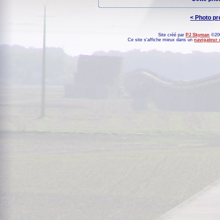
< Photo p
Site créé par
PJ Skyman
©200
Ce site s'affiche mieux dans un
navigateur