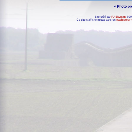
< Photo p
Site créé par
PJ Skyman
©200
Ce site s'affiche mieux dans un
navigateur