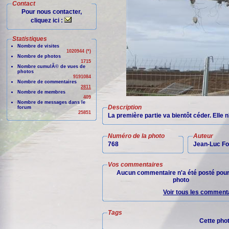
Contact
Pour nous contacter,
cliquez ici :
Statistiques
Nombre de visites
1020944 (*)
Nombre de photos
1715
Nombre cumulÃ© de vues de
photos
9191084
Nombre de commentaires
2811
Nombre de membres
409
Nombre de messages dans le
Description
forum
25851
La première partie va bientôt céder. Elle 
Numéro de la photo
Auteur
768
Jean-Luc Fo
Vos commentaires
Aucun commentaire n'a été posté pour
photo
Voir tous les commenta
Tags
Cette pho