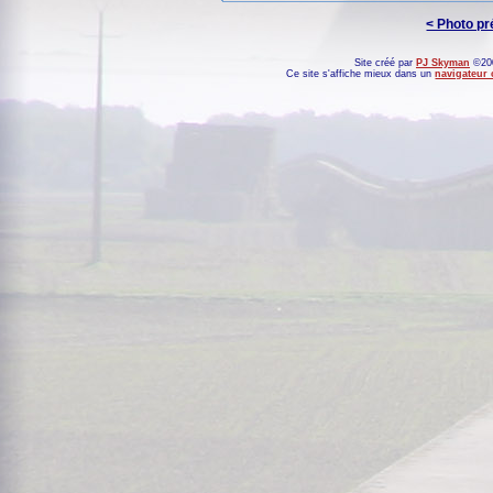
< Photo p
Site créé par
PJ Skyman
©200
Ce site s'affiche mieux dans un
navigateur