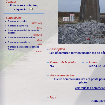
Contact
Pour nous contacter,
cliquez ici :
Statistiques
Nombre de visites
1020929 (*)
Nombre de photos
1715
Nombre cumulÃ© de vues de
photos
9190413
Nombre de commentaires
2811
Nombre de membres
409
Nombre de messages dans le
Description
forum
25851
Les décombres forment un bon tas de béton 
Numéro de la photo
Auteur
767
Jean-Luc Fo
Vos commentaires
Aucun commentaire n'a été posté pour
photo
Voir tous les commenta
Tags
Cette pho