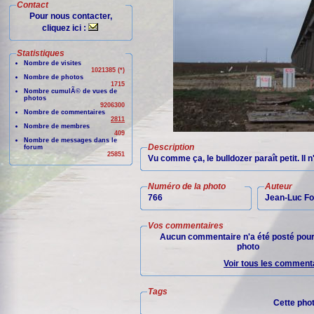
Contact
Pour nous contacter,
cliquez ici :
Statistiques
Nombre de visites
1021385 (*)
Nombre de photos
1715
Nombre cumulÃ© de vues de
photos
9206300
Nombre de commentaires
2811
Nombre de membres
409
Nombre de messages dans le
Description
forum
25851
Vu comme ça, le bulldozer paraît petit. Il n
Numéro de la photo
Auteur
766
Jean-Luc Fo
Vos commentaires
Aucun commentaire n'a été posté pour
photo
Voir tous les commenta
Tags
Cette pho