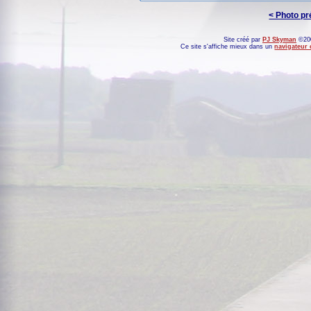
< Photo p
Site créé par
PJ Skyman
©200
Ce site s'affiche mieux dans un
navigateur