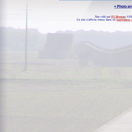
< Photo p
Site créé par
PJ Skyman
©200
Ce site s'affiche mieux dans un
navigateur