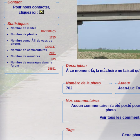
Contact
Pour nous contacter,
cliquez ici :
Statistiques
Nombre de visites
1021380 (*)
Nombre de photos
1715
Nombre cumulÃ© de vues de
photos
9206147
Nombre de commentaires
2811
Nombre de membres
409
Nombre de messages dans le
Description
forum
25851
À ce moment-là, la mâchoire ne faisait qu'a
Numéro de la photo
Auteur
762
Jean-Luc Fo
Vos commentaires
Aucun commentaire n'a été posté pour
photo
Voir tous les commenta
Tags
Cette pho