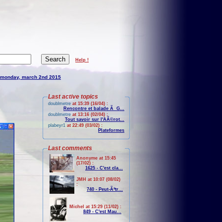
Help !
monday, march 2nd 2015
Last active topics
doublmetre
at 15:39 (16/04) :
Rencontre et balade Ã G...
doublmetre
at 13:16 (02/04) :
Tout savoir sur l'AÃ©rot...
plabeyr1
at 22:49 (03/02) :
Plateformes
Last comments
Anonyme at 15:45
(17/02) :
1625 - C'est cla...
JMH at 10:07 (08/02)
:
740 - Peut-Ãªtr...
Michel at 15:29 (11/02) :
849 - C'est Mau...