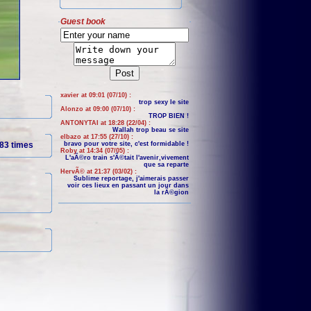
Guest book
xavier at 09:01 (07/10) :
trop sexy le site
Alonzo at 09:00 (07/10) :
TROP BIEN !
ANTONYTAI at 18:28 (22/04) :
Wallah trop beau se site
elbazo at 17:55 (27/10) :
83 times
bravo pour votre site, c'est formidable !
Roby at 14:34 (07/05) :
L'aÃ©ro train s'Ã©tait l'avenir,vivement
que sa reparte
HervÃ© at 21:37 (03/02) :
Sublime reportage, j'aimerais passer
voir ces lieux en passant un jour dans
la rÃ©gion