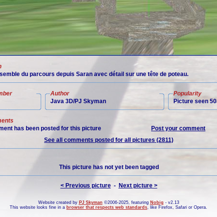
n
nsemble du parcours depuis Saran avec détail sur une tête de poteau.
mber
Author
Popularity
Java 3D/PJ Skyman
Picture seen 50
ents
ent has been posted for this picture
Post your comment
See all comments posted for all pictures (2811)
This picture has not yet been tagged
< Previous picture
-
Next picture >
Website created by
PJ Skyman
©2006-2025, featuring
Nobig
- v2.13
This website looks fine in a
browser that respects web standards
, like
Firefox
,
Safari
or
Opera
.