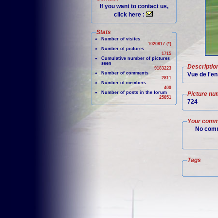
If you want to contact us,
click here :
Stats
Number of visites
1020817 (*)
Number of pictures
1715
Cumulative number of pictures
seen
Descriptio
9183223
Number of comments
Vue de l'e
2811
Number of members
409
Number of posts in the forum
Picture nu
25851
724
Your comm
No comm
Tags