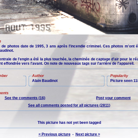
n
e de photos date de 1995, 3 ans après l'incendie criminel. Ces photos m'ont é
audinot.
entrale de l'engin a été la plus touchée, la cheminée de captage d'air pour le ré
nt effondrée vers l'avant. On note de nouveaux tags sur l'arrière de l'appareil.
mber
Author
Popularity
Alain Baudinot
Picture seen 11
ents
See the comments (16)
Post your comment
See all comments posted for all pictures (2811)
This picture has not yet been tagged
< Previous picture
-
Next picture >