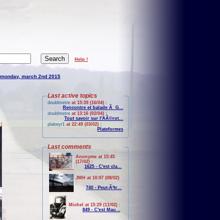
Help !
monday, march 2nd 2015
Last active topics
doublmetre
at 15:39 (16/04) :
Rencontre et balade Ã G...
doublmetre
at 13:16 (02/04) :
Tout savoir sur l'AÃ©rot...
plabeyr1
at 22:49 (03/02) :
Plateformes
Last comments
Anonyme at 15:45
(17/02) :
1625 - C'est cla...
JMH at 10:07 (08/02)
:
740 - Peut-Ãªtr...
Michel at 15:29 (11/02) :
849 - C'est Mau...