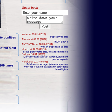
Guest book
xavier at 09:01 (07/10) :
trop sexy le site
té confiées
Alonzo at 09:00 (07/10) :
TROP BIEN !
ANTONYTAI at 18:28 (22/04) :
Wallah trop beau se site
acteur s'est
elbazo at 17:55 (27/10) :
bravo pour votre site, c'est formidable !
Roby at 14:34 (07/05) :
L'aÃ©ro train s'Ã©tait l'avenir,vivement
que sa reparte
HervÃ© at 21:37 (03/02) :
Sublime reportage, j'aimerais passer
809 times
voir ces lieux en passant un jour dans
la rÃ©gion