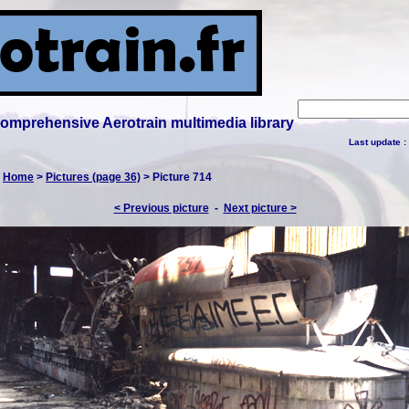
 comprehensive Aerotrain multimedia library
Last update :
:
Home
>
Pictures (page 36)
> Picture 714
< Previous picture
-
Next picture >