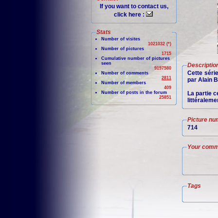
If you want to contact us,
click here :
Stats
Number of visites
1021032 (*)
Number of pictures
1715
Cumulative number of pictures
seen
Descriptio
9197580
Cette séri
Number of comments
2811
par Alain B
Number of members
409
Number of posts in the forum
La partie c
25851
littéraleme
Picture nu
714
Your comm
Tags