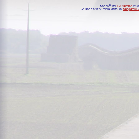
Site créé par
PJ Skyman
©200
Ce site s'affiche mieux dans un
navigateur