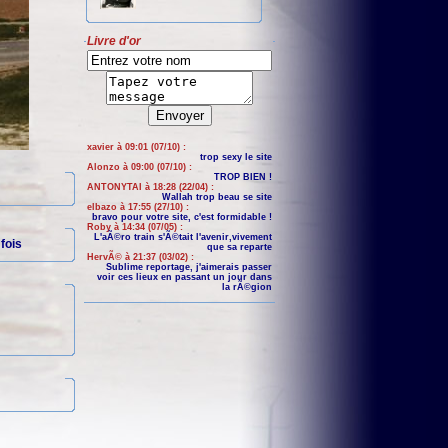
Livre d'or
xavier à 09:01 (07/10) :
trop sexy le site
Alonzo à 09:00 (07/10) :
TROP BIEN !
ANTONYTAI à 18:28 (22/04) :
Wallah trop beau se site
elbazo à 17:55 (27/10) :
bravo pour votre site, c'est formidable !
Roby à 14:34 (07/05) :
L'aÃ©ro train s'Ã©tait l'avenir,vivement
fois
que sa reparte
HervÃ© à 21:37 (03/02) :
Sublime reportage, j'aimerais passer
voir ces lieux en passant un jour dans
la rÃ©gion