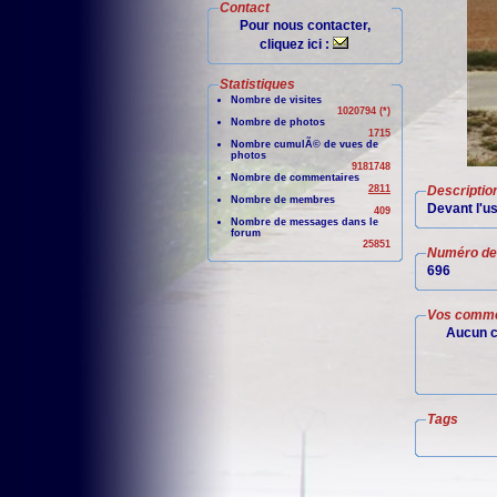
Contact
Pour nous contacter,
cliquez ici :
Statistiques
Nombre de visites
1020794 (*)
Nombre de photos
1715
Nombre cumulÃ© de vues de
photos
9181748
Nombre de commentaires
2811
Descriptio
Nombre de membres
Devant l'us
409
Nombre de messages dans le
forum
25851
Numéro de 
696
Vos comme
Aucun c
Tags