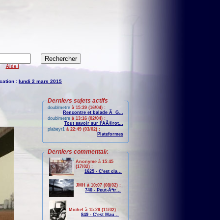
Aide !
cation :
lundi 2 mars 2015
Derniers sujets actifs
doublmetre
à 15:39 (16/04) :
Rencontre et balade Ã G...
doublmetre
à 13:16 (02/04) :
Tout savoir sur l'AÃ©rot...
plabeyr1
à 22:49 (03/02) :
Plateformes
Derniers commentair.
Anonyme à 15:45
(17/02) :
1625 - C'est cla...
JMH à 10:07 (08/02) :
740 - Peut-Ãªtr...
Michel à 15:29 (11/02) :
849 - C'est Mau...