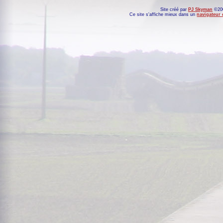
Site créé par
PJ Skyman
©200
Ce site s'affiche mieux dans un
navigateur