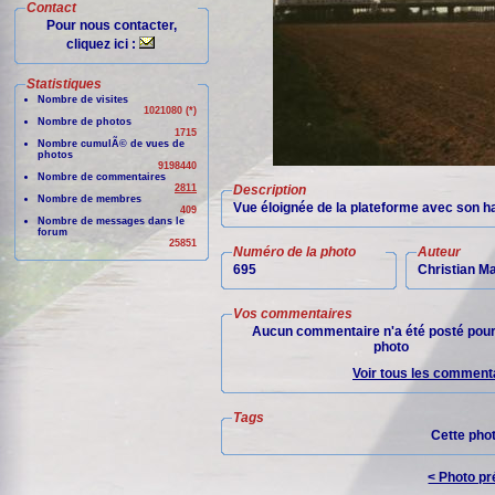
Contact
Pour nous contacter,
cliquez ici :
Statistiques
Nombre de visites
1021080 (*)
Nombre de photos
1715
Nombre cumulÃ© de vues de
photos
9198440
Nombre de commentaires
2811
Description
Nombre de membres
Vue éloignée de la plateforme avec son ha
409
Nombre de messages dans le
forum
25851
Numéro de la photo
Auteur
695
Christian M
Vos commentaires
Aucun commentaire n'a été posté pour
photo
Voir tous les commenta
Tags
Cette pho
< Photo p