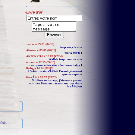
Livre d'or
xavier à 09:01 (07/10) :
trop sexy le site
Alonzo à 09:00 (07/10) :
TROP BIEN !
ANTONYTAI à 18:28 (22/04) :
Wallah trop beau se site
elbazo à 17:55 (27/10) :
bravo pour votre site, c'est formidable !
Roby à 14:34 (07/05) :
L'aÃ©ro train s'Ã©tait l'avenir,vivement
que sa reparte
HervÃ© à 21:37 (03/02) :
Sublime reportage, j'aimerais passer
voir ces lieux en passant un jour dans
la rÃ©gion
fois