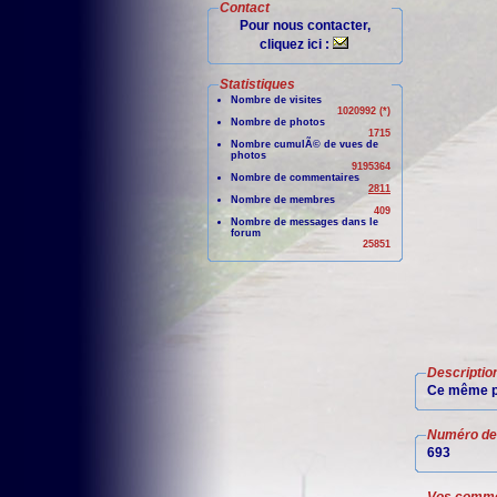
Contact
Pour nous contacter,
cliquez ici :
Statistiques
Nombre de visites
1020992 (*)
Nombre de photos
1715
Nombre cumulÃ© de vues de
photos
9195364
Nombre de commentaires
2811
Nombre de membres
409
Nombre de messages dans le
forum
25851
Descriptio
Ce même po
Numéro de 
693