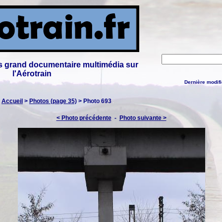
lus grand documentaire multimédia sur
l'Aérotrain
Dernière modifi
:
Accueil
>
Photos (page 35)
> Photo 693
< Photo précédente
-
Photo suivante >