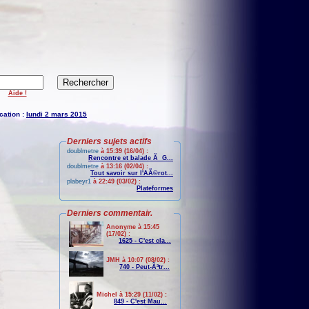
Aide !
cation :
lundi 2 mars 2015
Derniers sujets actifs
doublmetre
à 15:39 (16/04) :
Rencontre et balade Ã G...
doublmetre
à 13:16 (02/04) :
Tout savoir sur l'AÃ©rot...
plabeyr1
à 22:49 (03/02) :
Plateformes
Derniers commentair.
Anonyme à 15:45
(17/02) :
1625 - C'est cla...
JMH à 10:07 (08/02) :
740 - Peut-Ãªtr...
Michel à 15:29 (11/02) :
849 - C'est Mau...