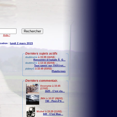
Aide !
cation :
lundi 2 mars 2015
Derniers sujets actifs
doublmetre
à 15:39 (16/04) :
Rencontre et balade Ã G...
doublmetre
à 13:16 (02/04) :
Tout savoir sur l'AÃ©rot...
plabeyr1
à 22:49 (03/02) :
Plateformes
Derniers commentair.
Anonyme à 15:45
(17/02) :
1625 - C'est cla...
JMH à 10:07 (08/02) :
740 - Peut-Ãªtr...
Michel à 15:29 (11/02) :
849 - C'est Mau...