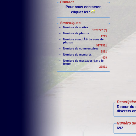
Contact
Pour nous contacter,
cliquez ici :
Statistiques
Nombre de visites
1020727 (*)
Nombre de photos
1715
Nombre cumulÃ© de vues de
photos
9177531
Nombre de commentaires
2811
Nombre de membres
409
Nombre de messages dans le
forum
25851
Descriptio
Retour du 
discrets on
Numéro de 
692