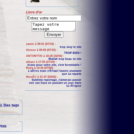
Livre d'or
xavier à 09:01 (07/10) :
trop sexy le site
Alonzo à 09:00 (07/10) :
TROP BIEN !
ANTONYTAI à 18:28 (22/04) :
Wallah trop beau se site
elbazo à 17:55 (27/10) :
bravo pour votre site, c'est formidable !
Roby à 14:34 (07/05) :
L'aÃ©ro train s'Ã©tait l'avenir,vivement
que sa reparte
HervÃ© à 21:37 (03/02) :
Sublime reportage, j'aimerais passer
voir ces lieux en passant un jour dans
la rÃ©gion
al. Des tags
fois