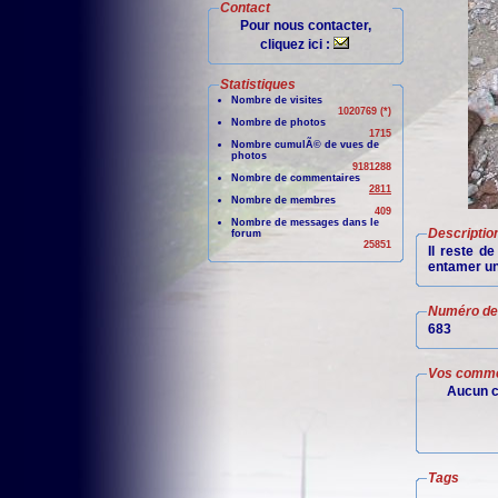
Contact
Pour nous contacter,
cliquez ici :
Statistiques
Nombre de visites
1020769 (*)
Nombre de photos
1715
Nombre cumulÃ© de vues de
photos
9181288
Nombre de commentaires
2811
Nombre de membres
409
Nombre de messages dans le
Descriptio
forum
25851
Il reste d
entamer une
Numéro de 
683
Vos comme
Aucun c
Tags