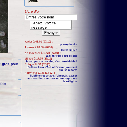
Livre d'or
xavier à 09:01 (07/10) :
trop sexy le site
Alonzo à 09:00 (07/10) :
TROP BIEN !
ANTONYTAI à 18:28 (22/04) :
Wallah trop beau se site
elbazo à 17:55 (27/10) :
bravo pour votre site, c'est formidable !
z gros pour
Roby à 14:34 (07/05) :
L'aÃ©ro train s'Ã©tait l'avenir,vivement
que sa reparte
HervÃ© à 21:37 (03/02) :
Sublime reportage, j'aimerais passer
voir ces lieux en passant un jour dans
la rÃ©gion
fois