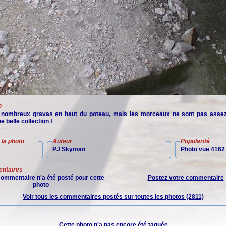
n
e nombreux gravas en haut du poteau, mais les morceaux ne sont pas asse
 belle collection !
la photo
Auteur
Popularité
PJ Skyman
Photo vue 4162 
ntaires
ommentaire n'a été posté pour cette
Postez votre commentaire
photo
Voir tous les commentaires postés sur toutes les photos (2811)
Cette photo n'a pas encore été taguée