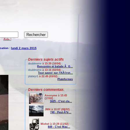
Aide !
cation :
lundi 2 mars 2015
Derniers sujets actifs
doublmetre
à 15:39 (16/04) :
Rencontre et balade Ã G...
doublmetre
à 13:16 (02/04) :
Tout savoir sur l'AÃ©rot...
plabeyr1
à 22:49 (03/02) :
Plateformes
Derniers commentair.
Anonyme à 15:45
(17/02) :
1625 - C'est cla...
JMH à 10:07 (08/02) :
740 - Peut-Ãªtr...
Michel à 15:29 (11/02) :
849 - C'est Mau...