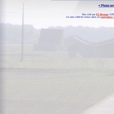
< Photo p
Site créé par
PJ Skyman
©200
Ce site s'affiche mieux dans un
navigateur