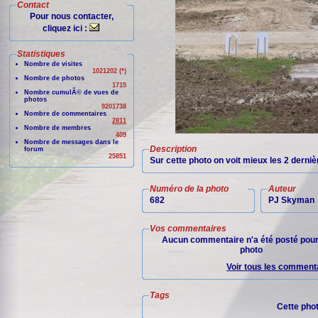
Contact
Pour nous contacter,
cliquez ici :
Statistiques
Nombre de visites
1021202 (*)
Nombre de photos
1715
Nombre cumulÃ© de vues de
photos
9201738
Nombre de commentaires
2811
Nombre de membres
409
Nombre de messages dans le
Description
forum
25851
Sur cette photo on voit mieux les 2 derni
Numéro de la photo
Auteur
682
PJ Skyman
Vos commentaires
Aucun commentaire n'a été posté pour
photo
Voir tous les commenta
Tags
Cette pho