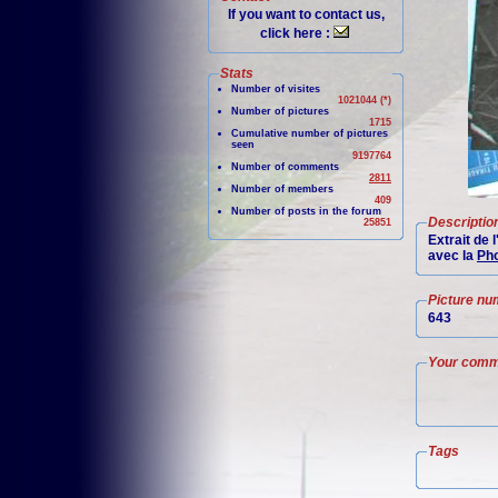
If you want to contact us,
click here :
Stats
Number of visites
1021044 (*)
Number of pictures
1715
Cumulative number of pictures
seen
9197764
Number of comments
2811
Number of members
409
Number of posts in the forum
Descriptio
25851
Extrait de
avec la
Pho
Picture nu
643
Your comm
Tags