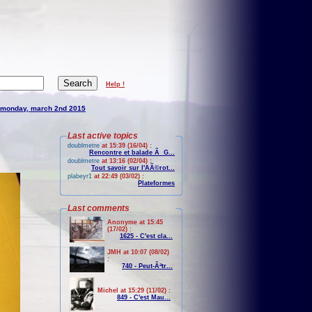
Help !
monday, march 2nd 2015
Last active topics
doublmetre
at 15:39 (16/04) :
Rencontre et balade Ã G...
doublmetre
at 13:16 (02/04) :
Tout savoir sur l'AÃ©rot...
plabeyr1
at 22:49 (03/02) :
Plateformes
Last comments
Anonyme at 15:45
(17/02) :
1625 - C'est cla...
JMH at 10:07 (08/02)
:
740 - Peut-Ãªtr...
Michel at 15:29 (11/02) :
849 - C'est Mau...