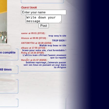
Guest book
xavier at 09:01 (07/10) :
trop sexy le site
Alonzo at 09:00 (07/10) :
TROP BIEN !
ANTONYTAI at 18:28 (22/04) :
Wallah trop beau se site
elbazo at 17:55 (27/10) :
bravo pour votre site, c'est formidable !
ion complète
Roby at 14:34 (07/05) :
L'aÃ©ro train s'Ã©tait l'avenir,vivement
que sa reparte
HervÃ© at 21:37 (03/02) :
Sublime reportage, j'aimerais passer
voir ces lieux en passant un jour dans
la rÃ©gion
48 times