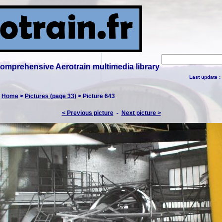
 comprehensive Aerotrain multimedia library
Last update :
:
Home
>
Pictures (page 33)
> Picture 643
< Previous picture
-
Next picture >