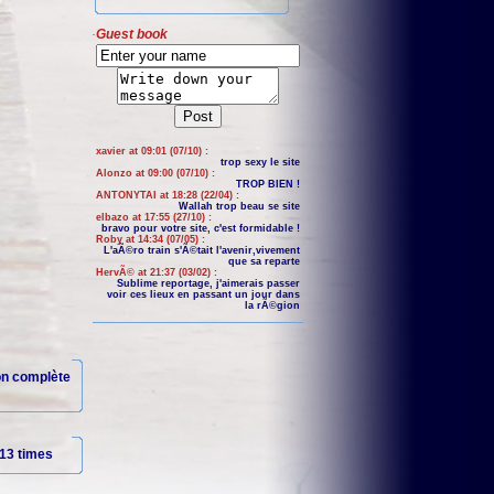
Guest book
xavier at 09:01 (07/10) :
trop sexy le site
Alonzo at 09:00 (07/10) :
TROP BIEN !
ANTONYTAI at 18:28 (22/04) :
Wallah trop beau se site
elbazo at 17:55 (27/10) :
bravo pour votre site, c'est formidable !
Roby at 14:34 (07/05) :
L'aÃ©ro train s'Ã©tait l'avenir,vivement
que sa reparte
HervÃ© at 21:37 (03/02) :
Sublime reportage, j'aimerais passer
voir ces lieux en passant un jour dans
la rÃ©gion
ion complète
13 times