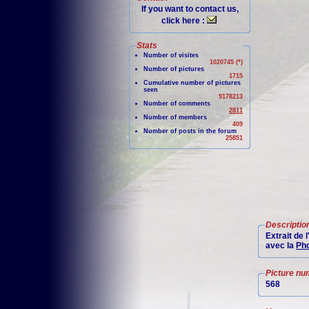
If you want to contact us,
click here :
Stats
Number of visites
1020745 (*)
Number of pictures
1715
Cumulative number of pictures
seen
9178213
Number of comments
2811
Number of members
409
Number of posts in the forum
25851
Descriptio
Extrait de
avec la
Pho
Picture nu
568