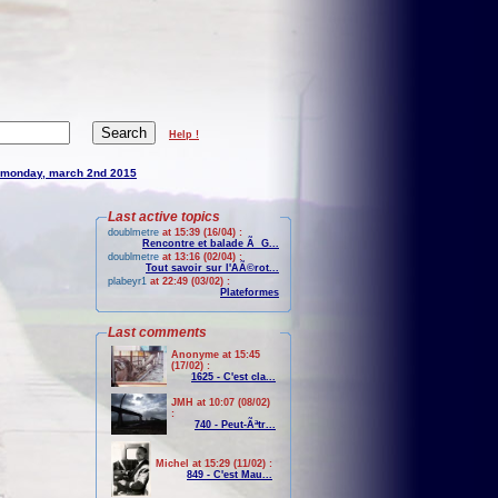
Help !
monday, march 2nd 2015
Last active topics
doublmetre
at 15:39 (16/04) :
Rencontre et balade Ã G...
doublmetre
at 13:16 (02/04) :
Tout savoir sur l'AÃ©rot...
plabeyr1
at 22:49 (03/02) :
Plateformes
Last comments
Anonyme at 15:45
(17/02) :
1625 - C'est cla...
JMH at 10:07 (08/02)
:
740 - Peut-Ãªtr...
Michel at 15:29 (11/02) :
849 - C'est Mau...