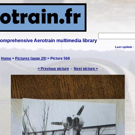
 comprehensive Aerotrain multimedia library
Last update :
:
Home
>
Pictures (page 29)
> Picture 568
< Previous picture
-
Next picture >