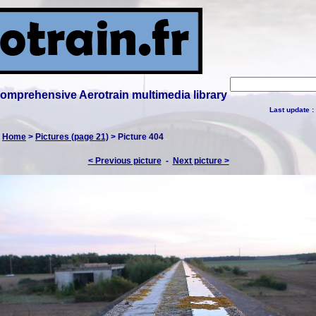
 comprehensive Aerotrain multimedia library
Last update :
:
Home
>
Pictures (page 21)
> Picture 404
< Previous picture
-
Next picture >