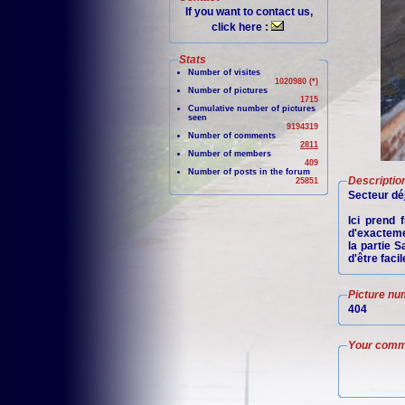
If you want to contact us,
click here :
Stats
Number of visites
1020980 (*)
Number of pictures
1715
Cumulative number of pictures
seen
9194319
Number of comments
2811
Number of members
409
Number of posts in the forum
Descriptio
25851
Secteur dé
Ici prend 
d'exacteme
la partie 
d'être facil
Picture nu
404
Your comm