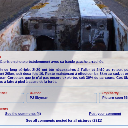
n
jà pris en photo précédemment avec sa bande gauche arrachée.
fin ce long périple. 2h20 ont été nécessaires à l'aller et 2h10 au retour, po
nt 20km, soit deux fois 10. Reste maintenant à effectuer les 8km au sud, et en
Saran-Cercottes que je n'ai pas encore explorée, soit 30% du parcours. Ces 8k
es à faire à pied à cause de la forêt.
mber
Author
Popularity
PJ Skyman
Picture seen 56
ents
See the comments (4)
Post your comment
See all comments posted for all pictures (2811)