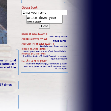
Guest book
xavier at 09:01 (07/10) :
trop sexy le site
Alonzo at 09:00 (07/10) :
TROP BIEN !
ANTONYTAI at 18:28 (22/04) :
Wallah trop beau se site
elbazo at 17:55 (27/10) :
bravo pour votre site, c'est formidable !
Roby at 14:34 (07/05) :
L'aÃ©ro train s'Ã©tait l'avenir,vivement
que sa reparte
ur un total
HervÃ© at 21:37 (03/02) :
 particulier
Sublime reportage, j'aimerais passer
voir ces lieux en passant un jour dans
m sont loin
la rÃ©gion
67 times