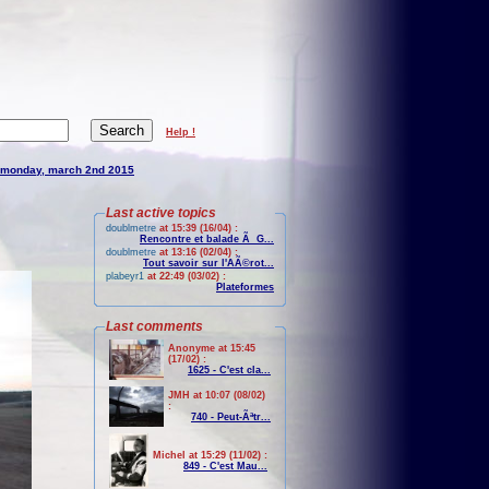
Help !
monday, march 2nd 2015
Last active topics
doublmetre
at 15:39 (16/04) :
Rencontre et balade Ã G...
doublmetre
at 13:16 (02/04) :
Tout savoir sur l'AÃ©rot...
plabeyr1
at 22:49 (03/02) :
Plateformes
Last comments
Anonyme at 15:45
(17/02) :
1625 - C'est cla...
JMH at 10:07 (08/02)
:
740 - Peut-Ãªtr...
Michel at 15:29 (11/02) :
849 - C'est Mau...