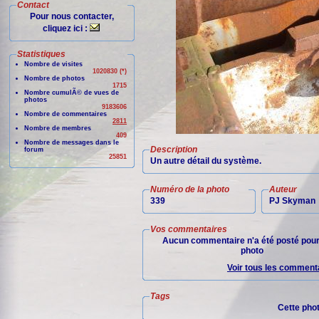
Contact
Pour nous contacter,
cliquez ici :
Statistiques
Nombre de visites
1020830 (*)
Nombre de photos
1715
Nombre cumulÃ© de vues de
photos
9183606
Nombre de commentaires
2811
Nombre de membres
409
Nombre de messages dans le
Description
forum
25851
Un autre détail du système.
Numéro de la photo
Auteur
339
PJ Skyman
Vos commentaires
Aucun commentaire n'a été posté pour
photo
Voir tous les commenta
Tags
Cette pho