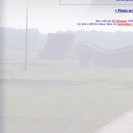
< Photo p
Site créé par
PJ Skyman
©200
Ce site s'affiche mieux dans un
navigateur