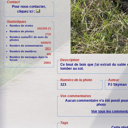
Contact
Pour nous contacter,
cliquez ici :
Statistiques
Nombre de visites
1021354 (*)
Nombre de photos
1715
Nombre cumulÃ© de vues de
photos
9205676
Nombre de commentaires
2811
Nombre de membres
409
Nombre de messages dans le
Description
forum
25851
Ce bout de bois que j'ai extrait du sable
tomber au sol.
Numéro de la photo
Auteur
323
PJ Skyman
Vos commentaires
Aucun commentaire n'a été posté pour
photo
Voir tous les commenta
Tags
Cette pho