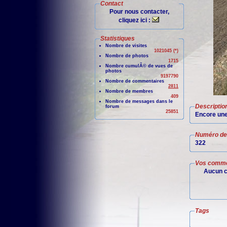
Contact
Pour nous contacter,
cliquez ici :
Statistiques
Nombre de visites
1021045 (*)
Nombre de photos
1715
Nombre cumulÃ© de vues de
photos
9197790
Nombre de commentaires
2811
Nombre de membres
409
Nombre de messages dans le
Descriptio
forum
25851
Encore une
Numéro de 
322
Vos comme
Aucun c
Tags