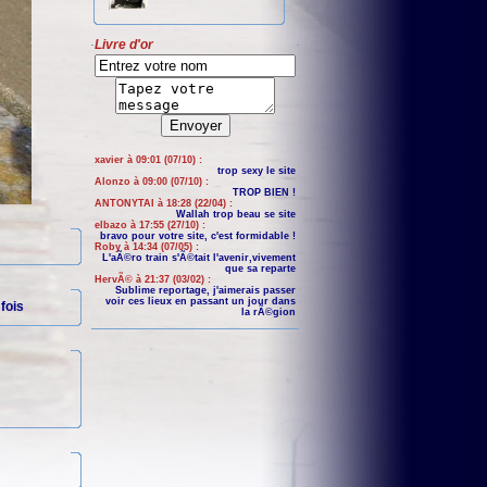
Livre d'or
xavier à 09:01 (07/10) :
trop sexy le site
Alonzo à 09:00 (07/10) :
TROP BIEN !
ANTONYTAI à 18:28 (22/04) :
Wallah trop beau se site
elbazo à 17:55 (27/10) :
bravo pour votre site, c'est formidable !
Roby à 14:34 (07/05) :
L'aÃ©ro train s'Ã©tait l'avenir,vivement
que sa reparte
HervÃ© à 21:37 (03/02) :
Sublime reportage, j'aimerais passer
voir ces lieux en passant un jour dans
fois
la rÃ©gion