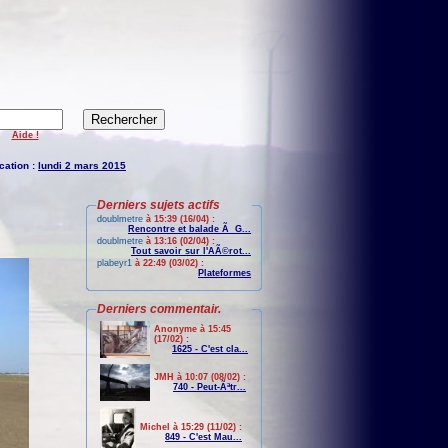
Aide !
cation :
lundi 2 mars 2015
Derniers sujets actifs
doublmetre
à 15:39 (16/04) :
Rencontre et balade Ã G...
doublmetre
à 13:16 (02/04) :
Tout savoir sur l'AÃ©rot...
plabeyr1
à 22:49 (03/02) :
Plateformes
Derniers commentair.
Anonyme à 15:45
(17/02) :
1625 - C'est cla...
JMH à 10:07 (08/02) :
740 - Peut-Ãªtr...
Michel à 15:29 (11/02) :
849 - C'est Mau...