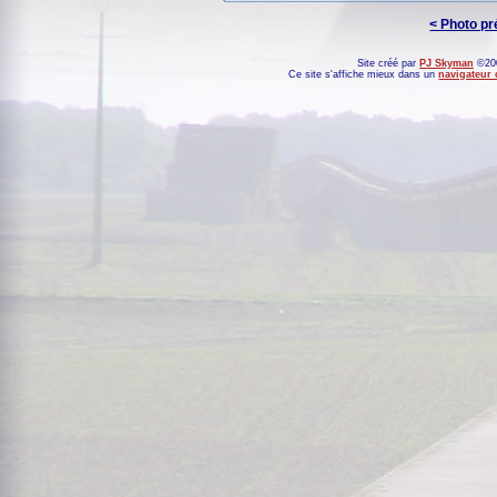
< Photo p
Site créé par
PJ Skyman
©200
Ce site s'affiche mieux dans un
navigateur