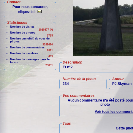
Contact
Pour nous contacter,
cliquez ici :
Statistiques
Nombre de visites
1020877 (*)
Nombre de photos
1715
Nombre cumulÃ© de vues de
photos
9188660
Nombre de commentaires
2811
Nombre de membres
409
Nombre de messages dans le
Description
forum
25851
Et n°2.
Numéro de la photo
Auteur
234
PJ Skyman
Vos commentaires
Aucun commentaire n'a été posté pour
photo
Voir tous les commenta
Tags
Cette pho