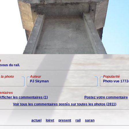
n
sous du rail.
la photo
Auteur
Popularité
PJ Skyman
Photo vue 17724
ntaires
Afficher les commentaires (1)
Postez votre commentaire
Voir tous les commentaires postés sur toutes les photos (2811)
actuel
loiret
present
rail
saran