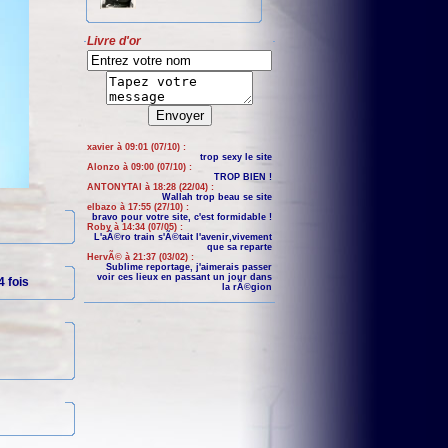
Livre d'or
xavier à 09:01 (07/10) :
trop sexy le site
Alonzo à 09:00 (07/10) :
TROP BIEN !
ANTONYTAI à 18:28 (22/04) :
Wallah trop beau se site
elbazo à 17:55 (27/10) :
bravo pour votre site, c'est formidable !
Roby à 14:34 (07/05) :
L'aÃ©ro train s'Ã©tait l'avenir,vivement
que sa reparte
HervÃ© à 21:37 (03/02) :
Sublime reportage, j'aimerais passer
voir ces lieux en passant un jour dans
 fois
la rÃ©gion