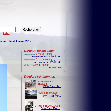
Aide !
cation :
lundi 2 mars 2015
Derniers sujets actifs
doublmetre
à 15:39 (16/04) :
Rencontre et balade Ã G...
doublmetre
à 13:16 (02/04) :
Tout savoir sur l'AÃ©rot...
plabeyr1
à 22:49 (03/02) :
Plateformes
Derniers commentair.
Anonyme à 15:45
(17/02) :
1625 - C'est cla...
JMH à 10:07 (08/02) :
740 - Peut-Ãªtr...
Michel à 15:29 (11/02) :
849 - C'est Mau...