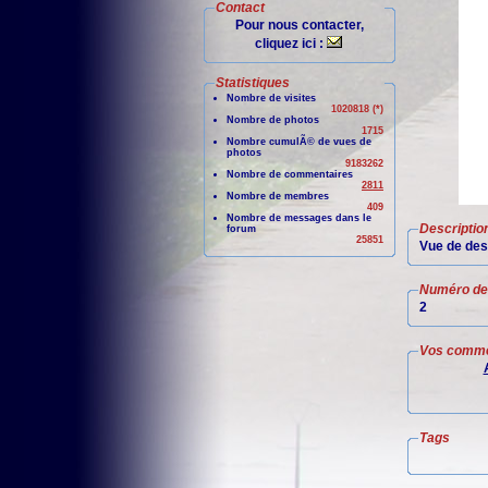
Contact
Pour nous contacter,
cliquez ici :
Statistiques
Nombre de visites
1020818 (*)
Nombre de photos
1715
Nombre cumulÃ© de vues de
photos
9183262
Nombre de commentaires
2811
Nombre de membres
409
Nombre de messages dans le
Descriptio
forum
25851
Vue de des
Numéro de 
2
Vos comme
Tags