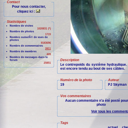
Contact
Pour nous contacter,
cliquez ici :
Statistiques
Nombre de visites
1020831 (*)
Nombre de photos
1715
Nombre cumulÃ© de vues de
photos
9183696
Nombre de commentaires
2811
Nombre de membres
409
Nombre de messages dans le
Description
forum
25851
Le contrepoids du système hydraulique. I
est encore tendu au bout de ses câbles.
Numéro de la photo
Auteur
19
PJ Skyman
Vos commentaires
Aucun commentaire n'a été posté pour
photo
Voir tous les commenta
Tags
actuel
che