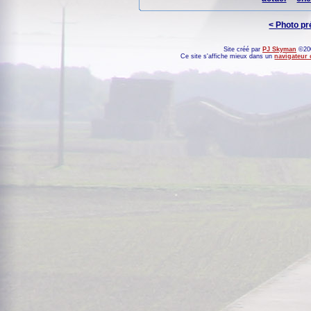
< Photo p
Site créé par
PJ Skyman
©200
Ce site s'affiche mieux dans un
navigateur