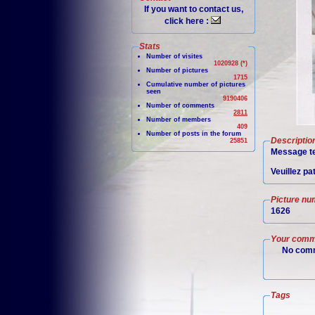
If you want to contact us,
click here :
Stats
Number of visites
1020928 (*)
Number of pictures
1715
Cumulative number of pictures
seen
9190406
Number of comments
2811
Number of members
409
Number of posts in the forum
Descriptio
25851
Message te
Veuillez pa
Picture nu
1626
Your comm
No comm
Tags