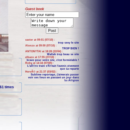
Guest book
xavier at 09:01 (07/10) :
trop sexy le site
Alonzo at 09:00 (07/10) :
TROP BIEN !
ANTONYTAI at 18:28 (22/04) :
Wallah trop beau se site
elbazo at 17:55 (27/10) :
bravo pour votre site, c'est formidable !
Roby at 14:34 (07/05) :
L'aÃ©ro train s'Ã©tait l'avenir,vivement
que sa reparte
HervÃ© at 21:37 (03/02) :
Sublime reportage, j'aimerais passer
voir ces lieux en passant un jour dans
la rÃ©gion
61 times