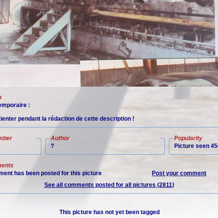
n
mporaire :
tienter pendant la rédaction de cette description !
mber
Author
Popularity
?
Picture seen 45
ents
ent has been posted for this picture
Post your comment
See all comments posted for all pictures (2811)
This picture has not yet been tagged