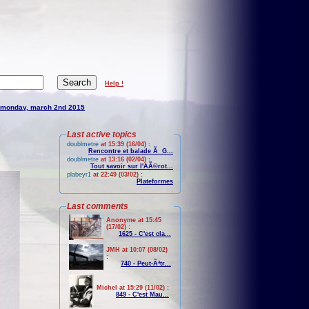
Help !
monday, march 2nd 2015
Last active topics
doublmetre
at 15:39 (16/04) :
Rencontre et balade Ã G...
doublmetre
at 13:16 (02/04) :
Tout savoir sur l'AÃ©rot...
plabeyr1
at 22:49 (03/02) :
Plateformes
Last comments
Anonyme at 15:45
(17/02) :
1625 - C'est cla...
JMH at 10:07 (08/02)
:
740 - Peut-Ãªtr...
Michel at 15:29 (11/02) :
849 - C'est Mau...