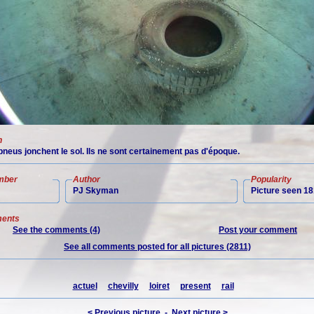
n
neus jonchent le sol. Ils ne sont certainement pas d'époque.
mber
Author
Popularity
PJ Skyman
Picture seen 18
ents
See the comments (4)
Post your comment
See all comments posted for all pictures (2811)
actuel
chevilly
loiret
present
rail
< Previous picture
-
Next picture >