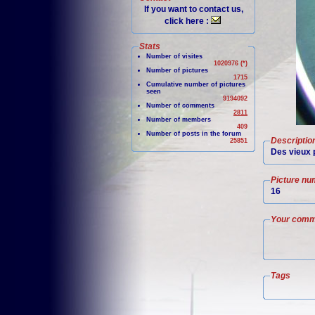
If you want to contact us,
click here :
Stats
Number of visites
1020976 (*)
Number of pictures
1715
Cumulative number of pictures
seen
9194092
Number of comments
2811
Number of members
409
Number of posts in the forum
Descriptio
25851
Des vieux p
Picture nu
16
Your comm
Tags