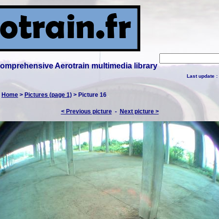
 comprehensive Aerotrain multimedia library
Last update :
:
Home
>
Pictures (page 1)
> Picture 16
< Previous picture
-
Next picture >