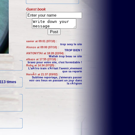
Guest book
xavier at 09:01 (07/10) :
trop sexy le site
Alonzo at 09:00 (07/10) :
TROP BIEN !
ANTONYTAI at 18:28 (22/04) :
Wallah trop beau se site
elbazo at 17:55 (27/10) :
bravo pour votre site, c'est formidable !
Roby at 14:34 (07/05) :
L'aÃ©ro train s'Ã©tait l'avenir,vivement
que sa reparte
HervÃ© at 21:37 (03/02) :
Sublime reportage, j'aimerais passer
voir ces lieux en passant un jour dans
113 times
la rÃ©gion