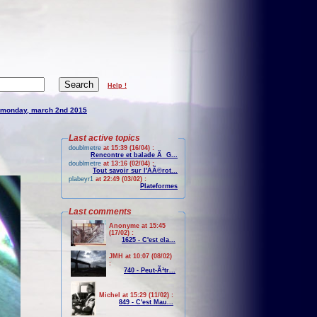
Help !
monday, march 2nd 2015
Last active topics
doublmetre
at 15:39 (16/04) :
Rencontre et balade Ã G...
doublmetre
at 13:16 (02/04) :
Tout savoir sur l'AÃ©rot...
plabeyr1
at 22:49 (03/02) :
Plateformes
Last comments
Anonyme at 15:45
(17/02) :
1625 - C'est cla...
JMH at 10:07 (08/02)
:
740 - Peut-Ãªtr...
Michel at 15:29 (11/02) :
849 - C'est Mau...