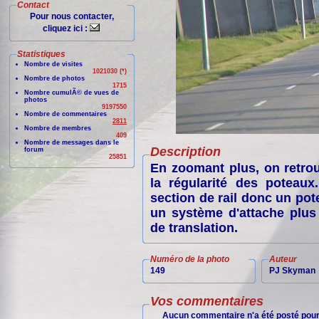
Contact
Pour nous contacter,
cliquez ici :
Statistiques
Nombre de visites
1021030 (*)
Nombre de photos
1715
Nombre cumulÃ© de vues de
photos
9197550
Nombre de commentaires
2811
Nombre de membres
409
Nombre de messages dans le
Description
forum
25851
En zoomant plus, on retr
la régularité des poteaux
section de rail donc un pote
un système d'attache plu
de translation.
Numéro de la photo
Auteur
149
PJ Skyman
Vos commentaires
Aucun commentaire n'a été posté pour