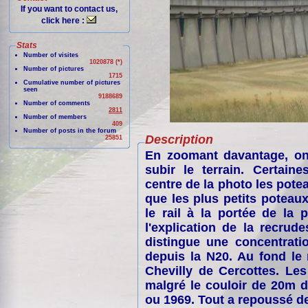
If you want to contact us,
click here :
Stats
Number of visites
1020878 (*)
Number of pictures
1715
Cumulative number of pictures
seen
9188689
Number of comments
2811
Number of members
409
Number of posts in the forum
Description
25851
En zoomant davantage, on 
subir le terrain. Certaine
centre de la photo les pote
que les plus petits poteaux
le rail à la portée de la 
l'explication de la recru
distingue une concentrati
depuis la N20. Au fond le 
Chevilly de Cercottes. Les 
malgré le couloir de 20m d
ou 1969. Tout a repoussé de