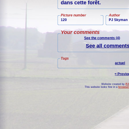
dans cette forêt.
Picture number
Author
120
PJ Skyman
Your comments
See the comments (4)
See all comments 
Tags
actuel
< Previo
Website created by
PJ
This website looks fine in a
browser