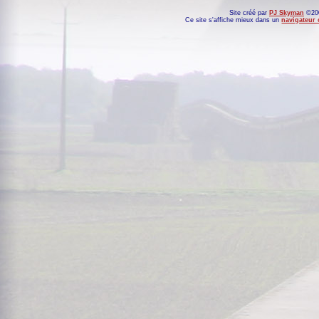
Site créé par
PJ Skyman
©200
Ce site s'affiche mieux dans un
navigateur