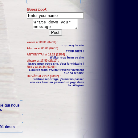
Guest book
xavier at 09:01 (07/10) :
trop sexy le site
Alonzo at 09:00 (07/10) :
TROP BIEN !
ANTONYTAI at 18:28 (22/04) :
Wallah trop beau se site
elbazo at 17:55 (27/10) :
bravo pour votre site, c'est formidable !
Roby at 14:34 (07/05) :
L'aÃ©ro train s'Ã©tait l'avenir,vivement
que sa reparte
HervÃ© at 21:37 (03/02) :
Sublime reportage, j'aimerais passer
voir ces lieux en passant un jour dans
la rÃ©gion
gue qui nous
e.
91 times