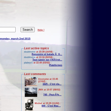
Help !
monday, march 2nd 2015
Last active topics
doublmetre
at 15:39 (16/04) :
Rencontre et balade Ã G...
doublmetre
at 13:16 (02/04) :
Tout savoir sur l'AÃ©rot...
plabeyr1
at 22:49 (03/02) :
Plateformes
Last comments
Anonyme at 15:45
(17/02) :
1625 - C'est cla...
JMH at 10:07 (08/02)
:
740 - Peut-Ãªtr...
Michel at 15:29 (11/02) :
849 - C'est Mau...