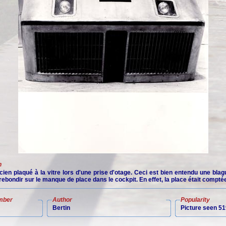
n
ien plaqué à la vitre lors d'une prise d'otage. Ceci est bien entendu une bla
ebondir sur le manque de place dans le cockpit. En effet, la place était compté
mber
Author
Popularity
Bertin
Picture seen 51