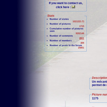
If you want to contact us,
click here :
Stats
Number of visites
1021222 (*)
Number of pictures
1715
Cumulative number of pictures
seen
9202149
Number of comments
2811
Number of members
409
Number of posts in the forum
25851
Descriptio
Un mécanic
permet de r
Picture nu
1175