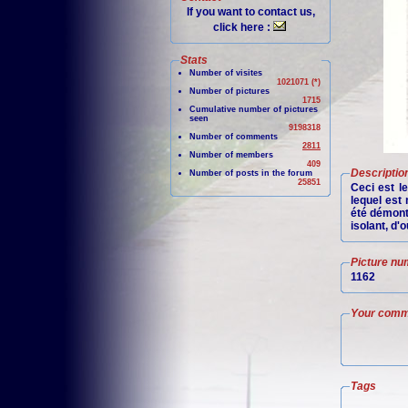
If you want to contact us,
click here :
Stats
Number of visites
1021071 (*)
Number of pictures
1715
Cumulative number of pictures
seen
9198318
Number of comments
2811
Number of members
409
Descriptio
Number of posts in the forum
25851
Ceci est l
lequel est 
été démonté
isolant, d'
Picture nu
1162
Your comm
Tags