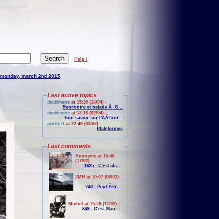
Help !
monday, march 2nd 2015
Last active topics
doublmetre
at 15:39 (16/04) :
Rencontre et balade Ã G...
doublmetre
at 13:16 (02/04) :
Tout savoir sur l'AÃ©rot...
plabeyr1
at 22:49 (03/02) :
Plateformes
Last comments
Anonyme at 15:45
(17/02) :
1625 - C'est cla...
JMH at 10:07 (08/02)
:
740 - Peut-Ãªtr...
Michel at 15:29 (11/02) :
849 - C'est Mau...