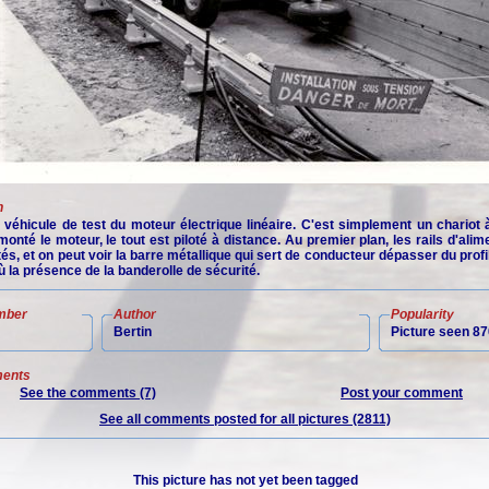
n
e véhicule de test du moteur électrique linéaire. C'est simplement un chariot
monté le moteur, le tout est piloté à distance. Au premier plan, les rails d'alim
s, et on peut voir la barre métallique qui sert de conducteur dépasser du profi
où la présence de la banderolle de sécurité.
mber
Author
Popularity
Bertin
Picture seen 87
ents
See the comments (7)
Post your comment
See all comments posted for all pictures (2811)
This picture has not yet been tagged