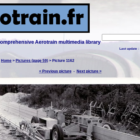
 comprehensive Aerotrain multimedia library
Last update :
:
Home
>
Pictures (page 59)
> Picture 1162
< Previous picture
-
Next picture >