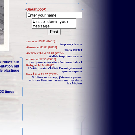
Guest book
xavier at 09:01 (07/10) :
trop sexy le site
Alonzo at 09:00 (07/10) :
TROP BIEN !
ANTONYTAI at 18:28 (22/04) :
Wallah trop beau se site
elbazo at 17:55 (27/10) :
 à roues sur
bravo pour votre site, c'est formidable !
Roby at 14:34 (07/05) :
entation ont
L'aÃ©ro train s'Ã©tait l'avenir,vivement
lé plastique
que sa reparte
HervÃ© at 21:37 (03/02) :
Sublime reportage, j'aimerais passer
voir ces lieux en passant un jour dans
la rÃ©gion
02 times