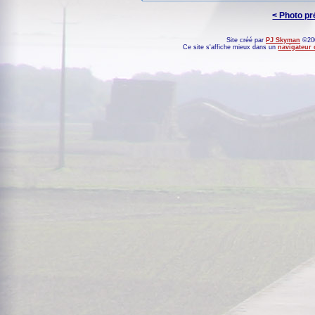
< Photo p
Site créé par
PJ Skyman
©200
Ce site s'affiche mieux dans un
navigateur