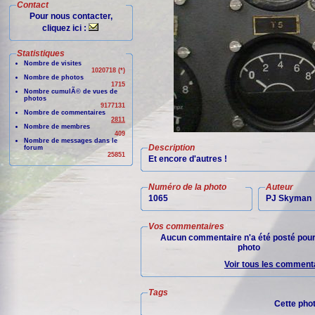
Contact
Pour nous contacter,
cliquez ici :
Statistiques
Nombre de visites
1020718 (*)
Nombre de photos
1715
Nombre cumulÃ© de vues de
photos
9177131
Nombre de commentaires
2811
Nombre de membres
409
Nombre de messages dans le
Description
forum
25851
Et encore d'autres !
Numéro de la photo
Auteur
1065
PJ Skyman
Vos commentaires
Aucun commentaire n'a été posté pour
photo
Voir tous les commenta
Tags
Cette pho