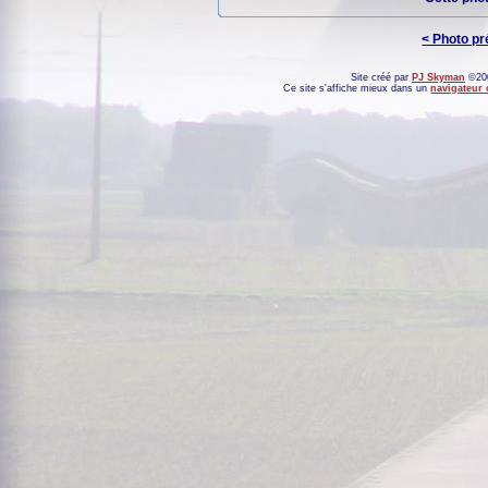
< Photo p
Site créé par
PJ Skyman
©200
Ce site s'affiche mieux dans un
navigateur