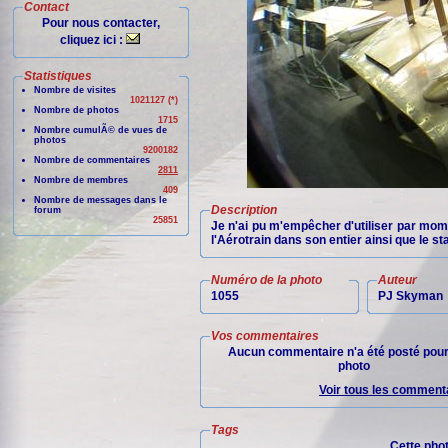
Contact
Pour nous contacter,
cliquez ici :
Statistiques
Nombre de visites
1021127 (*)
Nombre de photos
1715
Nombre cumulÃ© de vues de
photos
9200182
Nombre de commentaires
2811
Nombre de membres
409
Nombre de messages dans le
Description
forum
25851
Je n'ai pu m'empêcher d'utiliser par mom
l'Aérotrain dans son entier ainsi que le st
Numéro de la photo
Auteur
1055
PJ Skyman
Vos commentaires
Aucun commentaire n'a été posté pour
photo
Voir tous les commenta
Tags
Cette pho