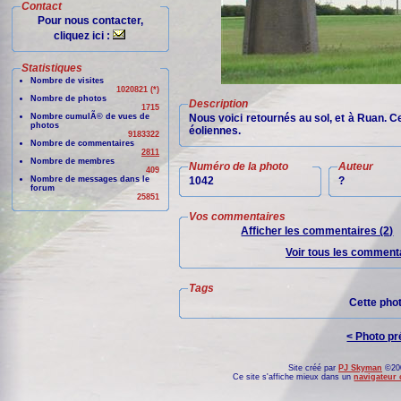
Contact
Pour nous contacter,
cliquez ici :
Statistiques
Nombre de visites
1020821 (*)
Nombre de photos
Description
1715
Nombre cumulÃ© de vues de
Nous voici retournés au sol, et à Ruan. C
photos
éoliennes.
9183322
Nombre de commentaires
2811
Nombre de membres
Numéro de la photo
Auteur
409
Nombre de messages dans le
1042
?
forum
25851
Vos commentaires
Afficher les commentaires (2)
Voir tous les commenta
Tags
Cette pho
< Photo p
Site créé par
PJ Skyman
©200
Ce site s'affiche mieux dans un
navigateur