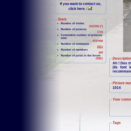
If you want to contact us,
click here :
Stats
Number of visites
1021056 (*)
Number of pictures
1715
Cumulative number of pictures
seen
9197958
Number of comments
2811
Number of members
409
Number of posts in the forum
Descriptio
25851
Ah ! Des t
(ils font 
recommanda
Picture nu
1014
Your comm
Tags