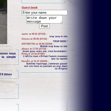
Guest book
xavier at 09:01 (07/10) :
trop sexy le site
Alonzo at 09:00 (07/10) :
TROP BIEN !
ANTONYTAI at 18:28 (22/04) :
Wallah trop beau se site
elbazo at 17:55 (27/10) :
bravo pour votre site, c'est formidable !
 comme nous
Roby at 14:34 (07/05) :
L'aÃ©ro train s'Ã©tait l'avenir,vivement
t la simple
que sa reparte
HervÃ© at 21:37 (03/02) :
Sublime reportage, j'aimerais passer
voir ces lieux en passant un jour dans
la rÃ©gion
74 times