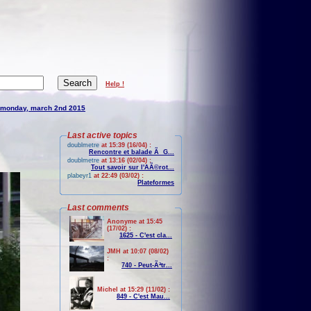
Help !
monday, march 2nd 2015
Last active topics
doublmetre
at 15:39 (16/04) :
Rencontre et balade Ã G...
doublmetre
at 13:16 (02/04) :
Tout savoir sur l'AÃ©rot...
plabeyr1
at 22:49 (03/02) :
Plateformes
Last comments
Anonyme at 15:45
(17/02) :
1625 - C'est cla...
JMH at 10:07 (08/02)
:
740 - Peut-Ãªtr...
Michel at 15:29 (11/02) :
849 - C'est Mau...