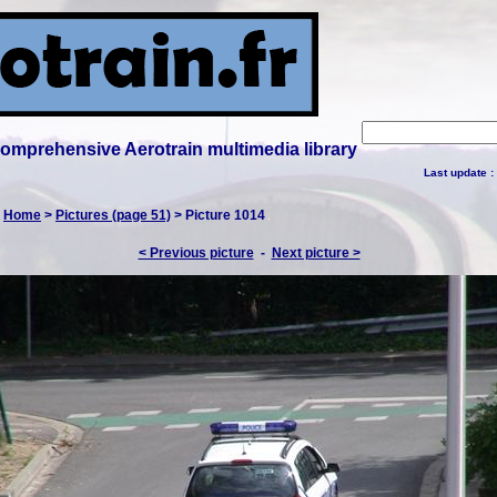
 comprehensive Aerotrain multimedia library
Last update :
:
Home
>
Pictures (page 51)
> Picture 1014
< Previous picture
-
Next picture >