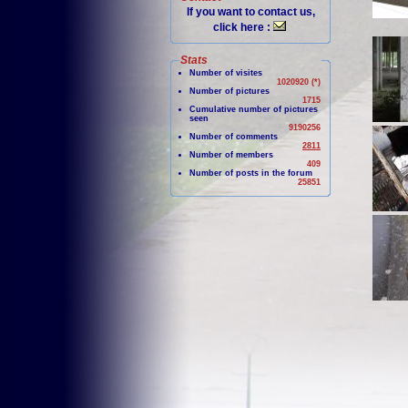
If you want to contact us,
click here :
Stats
Number of visites
1020920 (*)
Number of pictures
1715
Cumulative number of pictures
seen
9190256
Number of comments
2811
Number of members
409
Number of posts in the forum
25851