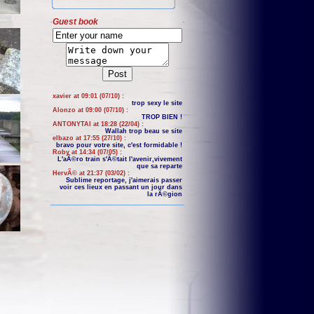
Guest book
xavier at 09:01 (07/10) :
trop sexy le site
Alonzo at 09:00 (07/10) :
TROP BIEN !
ANTONYTAI at 18:28 (22/04) :
Wallah trop beau se site
elbazo at 17:55 (27/10) :
bravo pour votre site, c'est formidable !
Roby at 14:34 (07/05) :
L'aÃ©ro train s'Ã©tait l'avenir,vivement
que sa reparte
HervÃ© at 21:37 (03/02) :
Sublime reportage, j'aimerais passer
voir ces lieux en passant un jour dans
la rÃ©gion