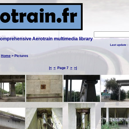
 comprehensive Aerotrain multimedia library
Last update :
:
Home
> Pictures
|<
<
Page 7
>
>|