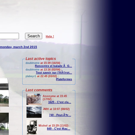
Help !
monday, march 2nd 2015
Last active topics
doublmetre
at 15:39 (16/04) :
Rencontre et balade Ã G...
doublmetre
at 13:16 (02/04) :
Tout savoir sur l'AÃ©rot...
plabeyr1
at 22:49 (03/02) :
Plateformes
Last comments
Anonyme at 15:45
(17/02) :
1625 - C'est cla...
JMH at 10:07 (08/02)
:
740 - Peut-Ãªtr...
Michel at 15:29 (11/02) :
849 - C'est Mau...