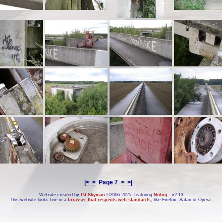
|<
<
Page 7
>
>|
Website created by
PJ Skyman
©2006-2025, featuring
Nobig
- v2.13
This website looks fine in a
browser that respects web standards
, like
Firefox
,
Safari
or
Opera
.