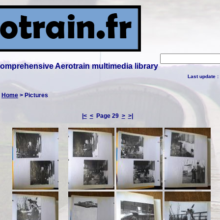
 comprehensive Aerotrain multimedia library
Last update :
:
Home
> Pictures
|<
<
Page 29
>
>|