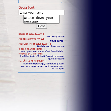
Guest book
xavier at 09:01 (07/10) :
trop sexy le site
Alonzo at 09:00 (07/10) :
TROP BIEN !
ANTONYTAI at 18:28 (22/04) :
Wallah trop beau se site
elbazo at 17:55 (27/10) :
bravo pour votre site, c'est formidable !
Roby at 14:34 (07/05) :
L'aÃ©ro train s'Ã©tait l'avenir,vivement
que sa reparte
HervÃ© at 21:37 (03/02) :
Sublime reportage, j'aimerais passer
voir ces lieux en passant un jour dans
la rÃ©gion