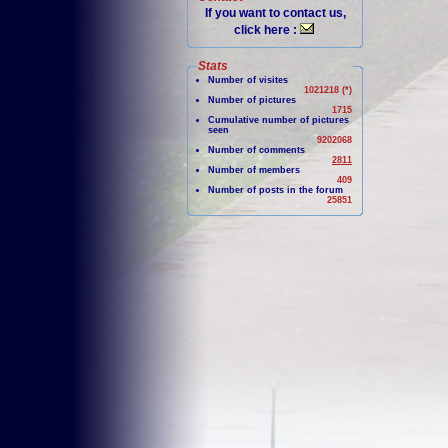
If you want to contact us,
click here :
Stats
Number of visites
1021218 (*)
Number of pictures
1715
Cumulative number of pictures
seen
9202068
Number of comments
2811
Number of members
409
Number of posts in the forum
25851