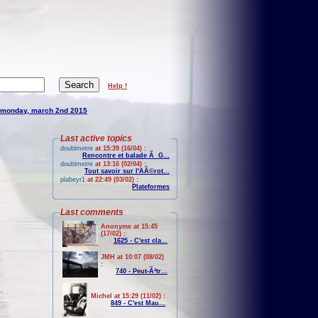
Help !
monday, march 2nd 2015
Last active topics
doublmetre
at 15:39 (16/04) :
Rencontre et balade Ã G...
doublmetre
at 13:16 (02/04) :
Tout savoir sur l'AÃ©rot...
plabeyr1
at 22:49 (03/02) :
Plateformes
Last comments
Anonyme at 15:45
(17/02) :
1625 - C'est cla...
JMH at 10:07 (08/02)
:
740 - Peut-Ãªtr...
Michel at 15:29 (11/02) :
849 - C'est Mau...