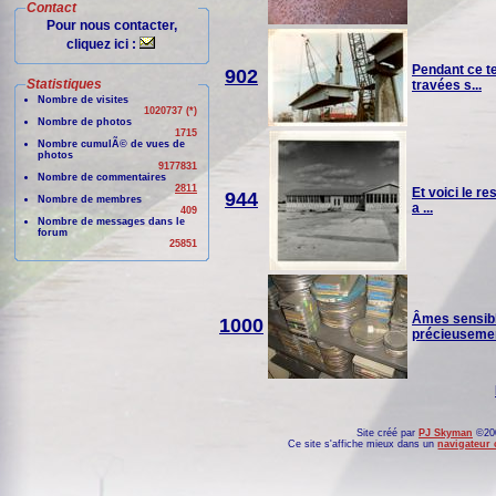
Contact
Pour nous contacter,
cliquez ici :
Pendant ce te
902
Statistiques
travées s...
Nombre de visites
1020737 (*)
Nombre de photos
1715
Nombre cumulÃ© de vues de
photos
9177831
Nombre de commentaires
2811
Et voici le r
944
Nombre de membres
a ...
409
Nombre de messages dans le
forum
25851
Âmes sensible
1000
précieusement
Site créé par
PJ Skyman
©200
Ce site s'affiche mieux dans un
navigateur