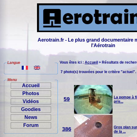
Aerotrain.fr - Le plus grand documentaire 
l'Aérotrain
Vous êtes ici :
Accueil
> Résultats de reche
Langue
7 photo(s) trouvées pour le critère "actuel".
Menu
Accueil
Photos
La pompe à fi
59
Vidéos
pris...
Goodies
News
Forum
Gros plan sur
386
de la ...