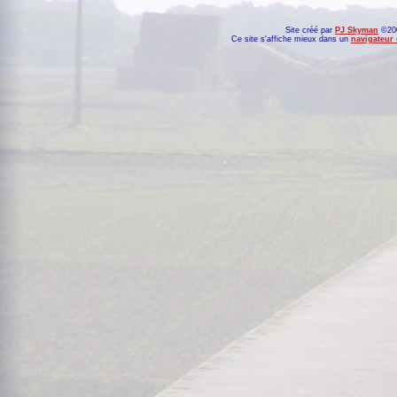
Site créé par
PJ Skyman
©200
Ce site s'affiche mieux dans un
navigateur