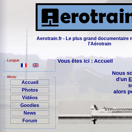
Aerotrain.fr - Le plus grand documentaire 
l'Aérotrain
Vous êtes ici : Accueil
Langue
Nous so
Menu
d'un
E
Accueil
s
Photos
alors p
Vidéos
Goodies
News
Forum