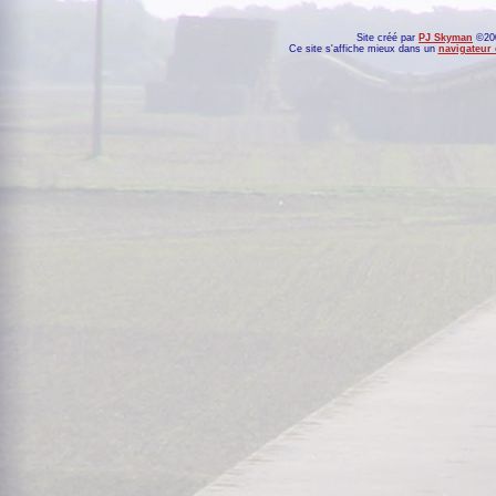
Site créé par
PJ Skyman
©200
Ce site s'affiche mieux dans un
navigateur