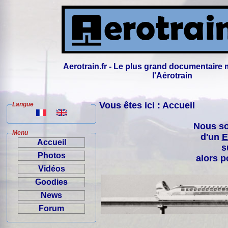
Aerotrain.fr - Le plus grand documentaire 
l'Aérotrain
Vous êtes ici : Accueil
Langue
Nous so
Menu
d'un
E
Accueil
s
Photos
alors p
Vidéos
Goodies
News
Forum