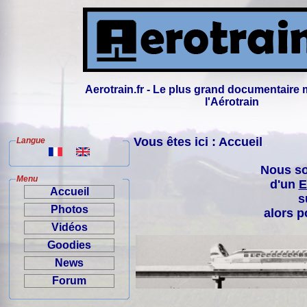
Aerotrain.fr - Le plus grand documentaire 
l'Aérotrain
Vous êtes ici : Accueil
Langue
Nous so
Menu
d'un
E
Accueil
s
Photos
alors p
Vidéos
Goodies
News
Forum