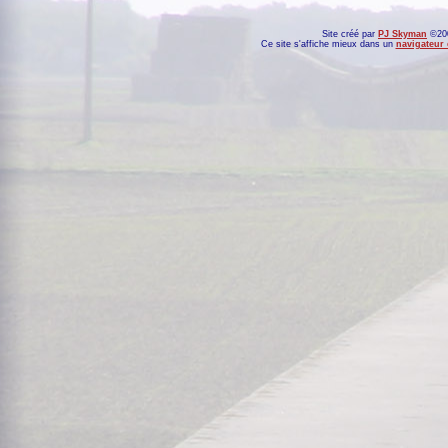
Site créé par
PJ Skyman
©200
Ce site s'affiche mieux dans un
navigateur